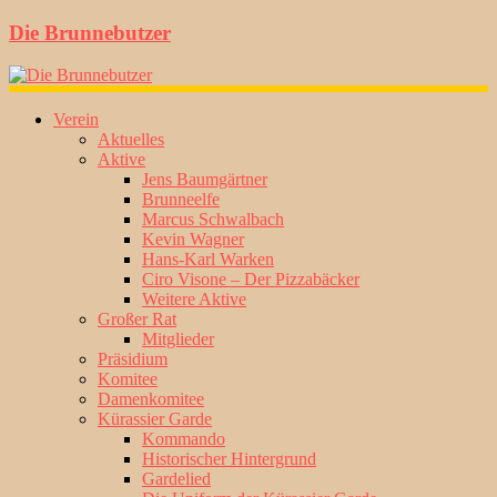
Die Brunnebutzer
Verein
Aktuelles
Aktive
Jens Baumgärtner
Brunneelfe
Marcus Schwalbach
Kevin Wagner
Hans-Karl Warken
Ciro Visone – Der Pizzabäcker
Weitere Aktive
Großer Rat
Mitglieder
Präsidium
Komitee
Damenkomitee
Kürassier Garde
Kommando
Historischer Hintergrund
Gardelied