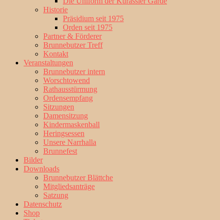
Die Uniform der Kürassier Garde
Historie
Präsidium seit 1975
Orden seit 1975
Partner & Förderer
Brunnebutzer Treff
Kontakt
Veranstaltungen
Brunnebutzer intern
Worschtowend
Rathausstürmung
Ordensempfang
Sitzungen
Damensitzung
Kindermaskenball
Heringsessen
Unsere Narrhalla
Brunnefest
Bilder
Downloads
Brunnebutzer Blättche
Mitgliedsanträge
Satzung
Datenschutz
Shop