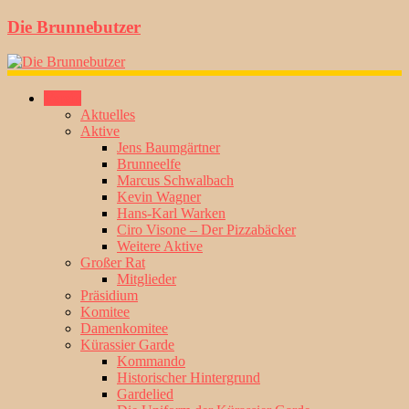
Die Brunnebutzer
Verein
Aktuelles
Aktive
Jens Baumgärtner
Brunneelfe
Marcus Schwalbach
Kevin Wagner
Hans-Karl Warken
Ciro Visone – Der Pizzabäcker
Weitere Aktive
Großer Rat
Mitglieder
Präsidium
Komitee
Damenkomitee
Kürassier Garde
Kommando
Historischer Hintergrund
Gardelied