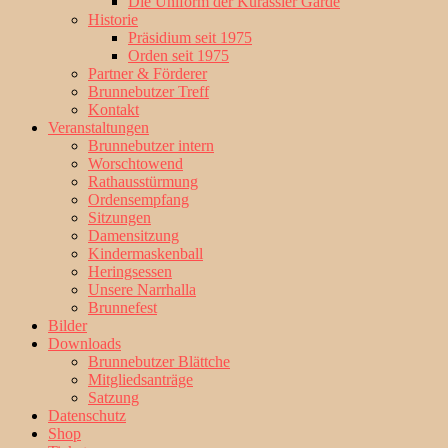
Die Uniform der Kürassier Garde
Historie
Präsidium seit 1975
Orden seit 1975
Partner & Förderer
Brunnebutzer Treff
Kontakt
Veranstaltungen
Brunnebutzer intern
Worschtowend
Rathausstürmung
Ordensempfang
Sitzungen
Damensitzung
Kindermaskenball
Heringsessen
Unsere Narrhalla
Brunnefest
Bilder
Downloads
Brunnebutzer Blättche
Mitgliedsanträge
Satzung
Datenschutz
Shop