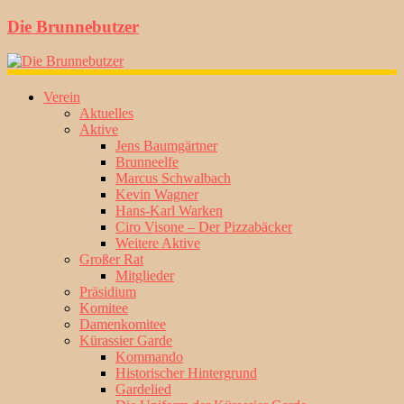
Die Brunnebutzer
Verein
Aktuelles
Aktive
Jens Baumgärtner
Brunneelfe
Marcus Schwalbach
Kevin Wagner
Hans-Karl Warken
Ciro Visone – Der Pizzabäcker
Weitere Aktive
Großer Rat
Mitglieder
Präsidium
Komitee
Damenkomitee
Kürassier Garde
Kommando
Historischer Hintergrund
Gardelied