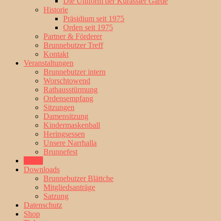
Die Uniform der Kürassier Garde
Historie
Präsidium seit 1975
Orden seit 1975
Partner & Förderer
Brunnebutzer Treff
Kontakt
Veranstaltungen
Brunnebutzer intern
Worschtowend
Rathausstürmung
Ordensempfang
Sitzungen
Damensitzung
Kindermaskenball
Heringsessen
Unsere Narrhalla
Brunnefest
Bilder
Downloads
Brunnebutzer Blättche
Mitgliedsanträge
Satzung
Datenschutz
Shop